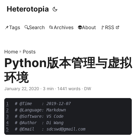
Heterotopia
📌Tags
🔍Search
📂Archives
👽About
🚩RSS
Home
»
Posts
Python版本管理与虚拟
环境
January 22, 2020
· 3 min · 1441 words · DW
1
# @Time    : 2019-12-07
2
# @Language: Markdown
3
# @Software: VS Code
4
# @Author  : Di Wang
5
# @Email   : sdcswd@gmail.com