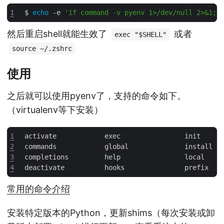
1
$ 
echo
 -e 
'if command -v pyenv 1>/dev/null 2>&1; 
然后重启shell就能生效了
或者
exec "$SHELL"
source ~/.zshrc
使用
之后就可以使用pyenv了，支持的命令如下。
（virtualenv等下安装）
1
2
3
4
常用的命令介绍
安装特定版本的Python，更新shims（每次安装或卸