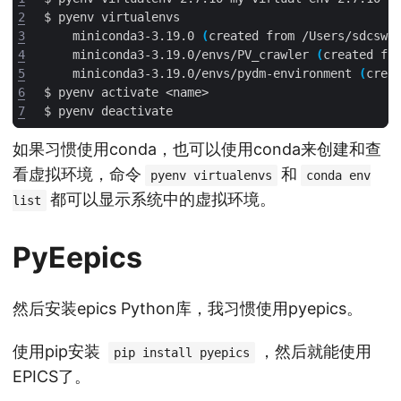
2
3
    miniconda3-3.19.0 
(
created from /Users/sdcswd
4
    miniconda3-3.19.0/envs/PV_crawler 
(
created fr
5
    miniconda3-3.19.0/envs/pydm-environment 
(
crea
6
7
如果习惯使用conda，也可以使用conda来创建和查
看虚拟环境，命令
和
pyenv virtualenvs
conda env
都可以显示系统中的虚拟环境。
list
PyEepics
然后安装epics Python库，我习惯使用pyepics。
使用pip安装
，然后就能使用
pip install pyepics
EPICS了。